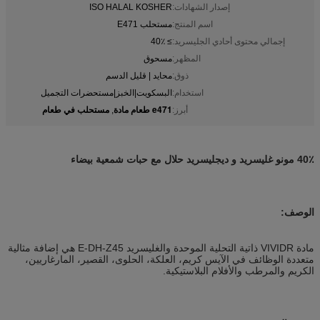
إصدار الشهادات:
ISO HALAL KOSHER
اسم المنتج:
مستحلب E471
إجمالي محتوى أحادي الجليسريد:
≥ 40٪
المظهر:
مسحوق
ذوق:
محايد | قليل الدسم
استخدام:
البسكويت|الخبز|مستحضرات التجميل
e471 طعام مادة
مستحلب في طعام
أبرز:
,
40٪ مونو غليسريد و ديجليسريد حلال مع حبات شمعية بيضاء
الوصف:
مادة VIVIDR ذاتية التحلية الموحدة والغليسريد E-DH-Z45 هي إضافة مثالية
متعددة الوظائف في الآيس كريم، العلكة، الحلوى، القصير، المارغاريين،
الكريم والمرطب والأفلام البلاستيكية.