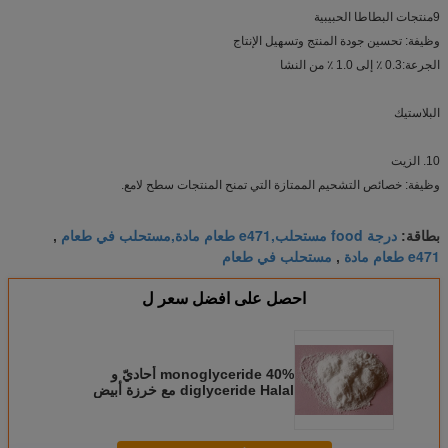
9منتجات البطاطا الحبيبية
وظيفة: تحسين جودة المنتج وتسهيل الإنتاج
الجرعة:0.3 ٪ إلى 1.0 ٪ من النشا
البلاستيك
10. الزيت
وظيفة: خصائص التشحيم الممتازة التي تمنح المنتجات سطح لامع.
درجة food مستحلب,e471 طعام مادة,مستحلب في طعام
بطاقة:
,
e471 طعام مادة
مستحلب في طعام
,
احصل على افضل سعر ل
40% monoglyceride أحاديّ و
diglyceride Halal مع خرزة أبيض
شمعيّ