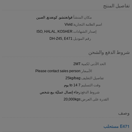
تفاصيل المنتج
مكان المنشأ:
قوانغتشو, كونغدنغ, الصين
اسم العلامة التجارية:
Vivid
إصدار الشهادات:
ISO, HALAL, KOSHER
رقم الموديل:
DH-Z45, E471
شروط الدفع والشحن
الحد الأدنى لكمية:
2MT
الأسعار:
Please contact sales person
تفاصيل التغليف:
25kg/bag
وقت التسليم:
7 to 14 يوم
شروط الدفع:
رجاء إتصال عمليّة بيع شخص
القدرة على العرض:
20,000kgs
وصف
E471 مستحلب