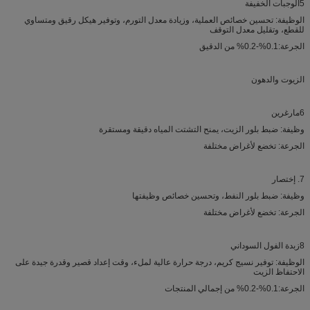
5الوجبات الخفيفة
الوظيفة: تحسين خصائص العملية، وزيادة معدل التورم، وتوفير هيكل رقيق ومتساوي
للقطع، وتقليل معدل التوقف
الجرعة:0.1%-0.2% من الدقيق
الزيوت والدهون
6مارغرين
وظيفة: ضبط بلور الزيت، يمنح التشتت المياه دقيقة ومستقرة
الجرعة: تخضع لأغراض مختلفة
7. إختصار
وظيفة: ضبط بلور النفط، وتحسين خصائص وظيفتها
الجرعة: تخضع لأغراض مختلفة
8زبدة الفول السوداني
الوظيفة: توفير نسيج كريم، درجة حرارة عالية لملء، وقت إعداد قصير وقدرة جيدة على
الاحتفاظ الزيت
الجرعة:0.1%-0.2% من إجمالي المنتجات