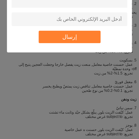
2. قشدة ice
عمل: تفاديت يشكّل كبير جليد بلور, حسنت فم يشعر ويزوّد نسيج دسم,
يحسن تثبيت
تجريع: 0.1%-0.2% من منتوج إجماليّ
3. خبز
عمل: يحسن كسرة لين, يزوّد دقيق ومتّسق كسرة يقلّل بنية, staling معدل
تجريع: 0.3%-0.8% من نوع طحين
إرسال
4. يكسو
عمل: كبّرت حجم, حسنت نسيج, مدّدت الرصيف صخري حياة
تجريع: 3%-10% من زيت
5. بسكويت
عمل: حسنت خاصية معامل, منعت زيت يفصل خارجا وجعلت العجين يتيح إلى
off- وحدة نمطيّة
تجريع: 1.5%-2% من زيت
6. مغفل فوريّ
عمل: حسنت خاصية معامل, تناقص زيت يمتصّ ويطبخ يخسر
تجريع: 0.1%-0.2% من نوع طحين
زيت ودهن
7. سمن نباتيّ
عمل: كيّفت الزيت بلور, يبلّغ بشكل جيّد وثابت ماء تشتت
تجريع: subject to غرض مختلف
8. يوجز
عمل: كيّفت الزيت بلور, حسنت ه عمل خاصية
تجريع: subject to غرض مختلف