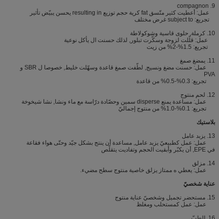
9. compagnon
عمل: أعطيت كثير متّسق fat كرية حجم توزيع resulting in يحسن يبيّض تأثير
تجريع: subject to غرض مختلف
10. كرملة, حلوى قاسية وشوكولاطة
عمل: قلّلت لزوجة وسكّرت تبلور, لذلك حسنت ال يأكل نوعية
تجريع: 1.5%-2% من زيت
11. يمضغ صمغ
عمل: حسنت مضغ ونسيج, لطّفت صمغ قاعدة وسهّلت خليط, خصوصا ل SBR و
PVA
تجريع: 0.3%-0.5% من قاعدة
12. لحم منتوج
عمل: مساعدة يمنع disperse سمين وحصّادة درّاسة مع ماء ونشا, نشا شيخوخة
تجريع: 0.1%-1.0% من منتوج إجماليّ
بلاستيك
13. يزبد عامل
عمل: عمل كطبيعيّ يزبد عامل, مساعدة أن ينتج بشكل جيّد وحتّى هواء فقاعة
في EPE, أن يكبّر وأبقيت الحجم وتفاديت يتقلّص
14. مزلق
عمل: يعطي ه ممتاز يزلق خاصية منتوج سطح مضيء.
عناية شخصيّ
15. مستحضر تجميل وشخصيّ عناية منتوج
عمل: عمل كمستحلب ومغلظ
16. الطبّ