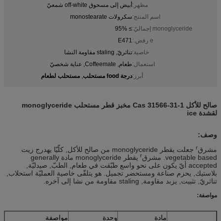
مظهر:
أبيض إلى مسحوق off-white شمعيّ
اسم المنتج:
سكرولات monostearate
monoglyceride إجماليّ:
≥ 95%
e رفض.:
E471
خاصية:
تناثريّ, staling مقاومة النشا
استعمال:
طعام, Coffeemate, عناية شخصيّ
درجة food مستحلب
مستحلب لطعام
أبرز:
,
صالح للأكل Cas 31566-31-1 مخبز قطر مستحلب monoglyceride
لقشدة ice
وصف:
r
مشرق
جعلت يقطر monoglyceride من صالح للأكل, كلّيّا يهدرج زيت
r
vegetable based. مشرق
يقطر monoglyceride مادة generally
accepted أيّ يكون على نحو واسع طبّقت في طعام, الطبّ, صيدليّة,
بلاستيك, يحزم صناعة ومستحضر تجميل. هو يتلقّى خاصية العمليّة استحلاب,
تناثريّ, تثبيت, يزبد مقاومة, staling مقاومة من نشا إلى آخره.
مواصفة:
مادة
وحدة
مواصفة