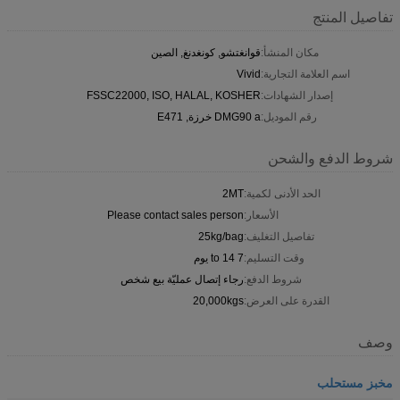
تفاصيل المنتج
مكان المنشأ:
قوانغتشو, كونغدنغ, الصين
اسم العلامة التجارية:
Vivid
إصدار الشهادات:
FSSC22000, ISO, HALAL, KOSHER
رقم الموديل:
DMG90 a خرزة, E471
شروط الدفع والشحن
الحد الأدنى لكمية:
2MT
الأسعار:
Please contact sales person
تفاصيل التغليف:
25kg/bag
وقت التسليم:
7 to 14 يوم
شروط الدفع:
رجاء إتصال عمليّة بيع شخص
القدرة على العرض:
20,000kgs
وصف
مخبز مستحلب