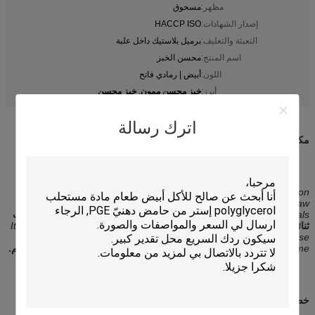
مظهر:
مسحوق
إصدار الشهادات:
HACCP ISO
التعبئة والتغليف:
برميل بلاستيك داخل علبة
اسم المنتج:
محسن الخبز
اللون:
أبيض | رمادي فاتح
خبز محسن ممون
خبز محسن
أبرز:
,
اترك رسالة
مكونات محسن خبز الخبز أحادية و Diglycerides لزيادة الحجم
This product is a complex raising agent for bread based on
dicalcium phosphate and mono- and diglycerides etc. as raw
materials.
هذا المنتج عبارة عن عامل رفع معقد للخبز يعتمد على فوسفات
ثنائي الكالسيوم وأحادي الغليسريد وما إلى ذلك كمواد خام.
It can be used
in bread making process to strengthen the dough and increase
volume.
يمكن استخدامه في عملية صنع الخبز لتقوية العجين وزيادة الحجم.
خصائص المنتج ووظيفته: