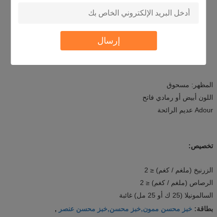
تكبير حجم الخبز وتحسين الهيكل.
تحسين مظهر الخبز.
إرسال
Enable the mouth feel of bread to remain soft.
اجعل فم الخبز
يشعر بالنعومة.
Prolong shelf life of bread.
إطالة عمر الخبز.
المظهر: مسحوق
اللون أبيض أو رمادي فاتح
Adour عديم الرائحة
تخصيص:
الزرنيخ (ملغم / كغم) ≤ 2
الرصاص (ملغم / كغم) ≤ 2
السالمونيلا (25 ك أو 25 مل) غائبة
خبز محسن ممون,خبز محسن,خبز محسن عنصر
بطاقة:
,