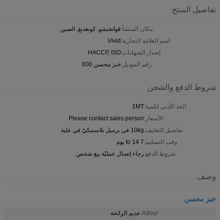
تفاصيل المنتج
مكان المنشأ:
قوانغتشو, كونغدنغ, الصين
اسم العلامة التجارية:
Vivid
إصدار الشهادات:
HACCP, ISO
رقم الموديل:
خبز محسن 600
شروط الدفع والشحن
الحد الأدنى لكمية:
1MT
الأسعار:
Please contact sales person
تفاصيل التغليف:
10kg في برميل بلاستيكيّ في علبة
وقت التسليم:
7 to 14 يوم
شروط الدفع:
رجاء إتصال عمليّة بيع شخص
وصف
خبز محسن
Adour:
عديم الرائحة