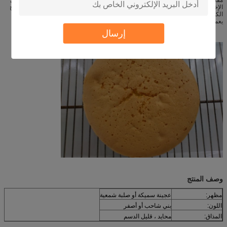
مقارنة بالمنتجات المماثلة في السوق ، فإن وقت الضرب لدينا أسرع بـ 30 ثانية ، ومعدل
الإخراج 10٪ أكثر ، ووقت الضرب أطول بدقيقتين لضمان أن الملاط ليس رقيقًا ، وسطح
الكعكة ليس منبعجًا ، وبنية الأنسجة حساسة وناعمة للغاية.
يعمل بشكل أفضل مع مستحلبنا.
إرسال
وصف المنتج
مظهر:
عجينة سميكة أو صلبة شمعية
اللون:
بني شاحب أو أصفر
المذاق:
محايد ، قليل الدسم