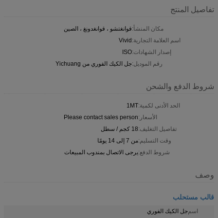
تفاصيل المنتج
مكان المنشأ:
قوانغتشو ، قوانغدونغ ، الصين
اسم العلامة التجارية:
Vivid
إصدار الشهادات:
ISO
رقم الموديل:
جل الكيك الفوري من Yichuang
شروط الدفع والشحن
الحد الأدنى لكمية:
1MT
الأسعار:
Please contact sales person
تفاصيل التغليف:
18 كجم / سطل
وقت التسليم:
من 7 إلى 14 يومًا
شروط الدفع:
يرجى الاتصال بمندوب المبيعات
وصف
قالب مستحلب
اسم
جل الكيك الفوري