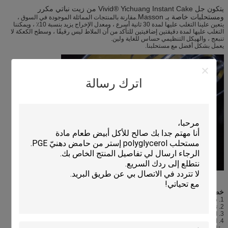
يتكون جل Vivid® Yichuang Instant Cake من زيت نباتي مكرر
ومستحلبات خاصة بـ Masson.
مقارنة بالمنتجات المماثلة الموجودة في السوق ،
يتعين علينا التغلب عليها لمدة 30 ثانية أسرع ، ومعدل الإخراج يزيد بنسبة 10٪ ، ويمكننا
التغلب عليها لمدة دقيقتين إضافيتين للتأكد من أن الملاط ليس رقيقًا ، وسطح الكعكة لا
تنبعج ، والهيكل التنظيمي حساس للغاية ولين.
يعمل بشكل أفضل مع مستحلبنا.
اترك رسالة
خصائص المنتج ووظيفته:
1. سرعة خفقت ، يمكن أن تكون في دقيقة واحدة أو نحو ذلك خفقت لب البيض.
2. تمدد جيد لعجين البيض وإنتاجية عالية للكيك المخبوز.
3. استقرار جيد ، تأثير مضاد للضرب جيد جدا.
4. الكعكة المخبوزة لها ملمس ناعم ، ناعم ، وذوق جيد.