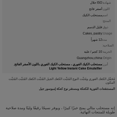
شهادة:
ISO حلال
اللون:
أصفر فاتح
اسم
مستحلب الكيك
المنتج:
ذوق:
قليل الدسم
Cakes, pastry
Usage:
مدة
12 شهراً
الصلاحية:
الحزمة:
10 كجم / علبة
Guangzhou,china
Origin:
مستحلب الكيك الفوري ، مستحلب الكيك الفوري باللون الأصفر الفاتح
أبرز:
,
Light Yellow Instant Cake Emulsifier
مُحَمِّل الكعك الفوري ومُثبِّت النوع المُثبِّت الكعك الجيل المُثبِّت الكعك المُثبِّت المُثبِّت
المكون
المستنقعات الفورية للكعكة ومستقر نوع كعكة إمبوسور جيل
إنه مستحلب مثالي يمنح خبزًا كبيرًا ، ويوفر نسيجًا رقيقًا ولينًا ومدة صلاحية
طويلة للمنتجات النهائية.