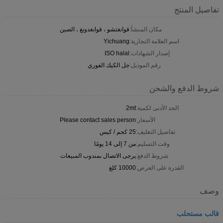
تفاصيل المنتج
مكان المنشأ:
قوانغتشو ، قوانغدونغ ، الصين
اسم العلامة التجارية:
Yichuang
إصدار الشهادات:
ISO halal
رقم الموديل:
جل الكيك الفوري
شروط الدفع والشحن
الحد الأدنى لكمية:
2mt
الأسعار:
Please contact sales person
تفاصيل التغليف:
25 كجم / كيس
وقت التسليم:
من 7 إلى 14 يومًا
شروط الدفع:
يرجى الاتصال بمندوب المبيعات
القدرة على العرض:
10000 كلغ
وصف
قالب مستحلب