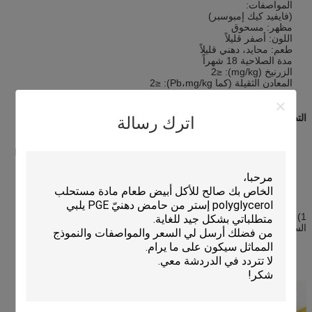
المواصفات:
(فايفيد كيك إمبوسبر)
مظهر: مسحوق
اللون: أصفر قليلاً
طعم: محايد، دهني قليلاً
مدة الصلاحية 18 شهراً
الزرنيخ (mg/kg): ≤2
المعادن الثقيلة (كما Pb،mg/kg): ≤2
التطبيقات:
اترك رسالة
تم تصميم محسن الكعك خصيصًا لأنواع منتجات الكعك ، مما يوفر طعمًا
رطبًا ورائحة نقية للكعك. يمكن أن يساعد في إطالة عمر الرف.
التعليمات
:
1) بالنسبة للكعك: إضافة 0.04% -0.1% من وزن البيض في الزبدة قبل
السوط السريع.
عند صنع الكعكة
جعل الكعك أكثر ناعمة، والحفاظ على الفم الرطب يقع لفترة طويلة.
لها تأثير مثالي ضد الشيخوخة و تمدد مدة الصلاحية