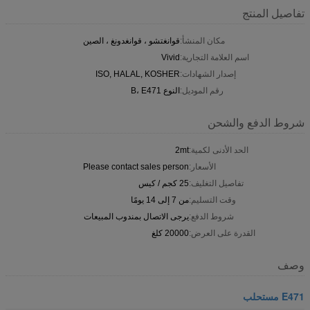
تفاصيل المنتج
مكان المنشأ:
قوانغتشو ، قوانغدونغ ، الصين
اسم العلامة التجارية:
Vivid
إصدار الشهادات:
ISO, HALAL, KOSHER
رقم الموديل:
النوع B، E471
شروط الدفع والشحن
الحد الأدنى لكمية:
2mt
الأسعار:
Please contact sales person
تفاصيل التغليف:
25 كجم / كيس
وقت التسليم:
من 7 إلى 14 يومًا
شروط الدفع:
يرجى الاتصال بمندوب المبيعات
القدرة على العرض:
20000 كلغ
وصف
E471 مستحلب