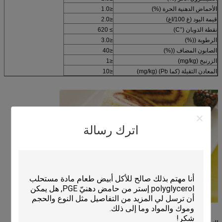
الأحماض الدهنية الحرة (%)
≤1.0
قيمة اليود (غ I/100غ)
≤2.0
نقطة الذوبان (°C)
≥ 620
الرطوبة ((%)
≤3.0
الصابون المضاف ((%)
≤40
الزرنيخ (mg/kg)
≤1
المعادن الثقيلة (كما Pb) (mg/kg)
≤10
اترك رسالة