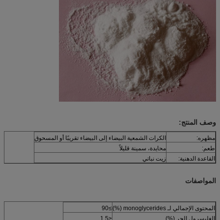
وصف المنتج:
مظهره:
الكرات الشمعية البيضاء إلى البيضاء تقريبًا أو المسحوق
طعم:
محايدة، سمينة قليلاً
القاعدة الدهنية:
زيت نباتي
المواصفات
المحتوى الإجمالي لـ monoglycerides (%)
≥90
الغليسرول الحر (%)
≤1.5