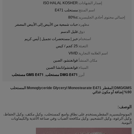
إصدار الشهادات:
ISO HALAL KOSHER
اسم المنتج:
مستحلب E471
إجمالي محتوى أحادي الجليسريد:
≥80%
مظهره:
حبات شمعية من الأبيض إلى الأبيض المصفر
ذوق:
قليل الدسم
استخدام:
خبز | مستحضرات تجميل | آيس كريم
التعبئة:
25 كجم / كيس
اسم العلامة التجارية:
VIVID
مكان المنشأ:
قوانغتشو، الصين
الميناء:
قوانغتشو/نانشا الصين
DMG E471 مستحلب
GMS E471 مستحلب
أبرز:
,
DMG/GMS المقطر Monoglyceride Glyceryl Monostearate E471 المستحلب
90% إضافة أو مكون غذائي
الوصف:
المونوجليسيريد المقطر
يستخدم على نطاق واسع كمستحلب، وكيل مكثف، وكيل الحفاظ،
وكيل الرغوة، وكيل التشحيم، وكيل مكافحة الضباب وفي صناعة الأغذية والكيماويات
اليومية.