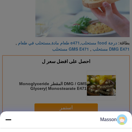
درجة food مستحلب,e471 طعام مادة,مستحلب في طعام
بطاقة:
,
DMG E471 مستحلب
GMS E471 مستحلب
,
احصل على افضل سعر ل
DMG / GMS المقطر Monoglyceride
Glyceryl Monostearate E471
المستحلب 90% إضافة أو مكون غذائي
استمر
Masson
E471 مستحلب
أكثر