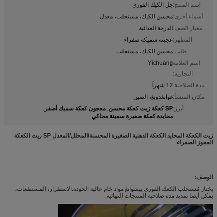
اسم المنتج:
جل الكيك الفوري
أسماء أخرى:
محسن الكيك، مستحلب، معدل
معيار الصف:
الدرجة الغذائية
المظهر:
عجينة سميكة صفراء
طلب:
محسن الكيك، مستحلب
اسم العلامة
Yichuang
التجارية:
مدة الصلاحية:
12 شهراً
مكان المنشأ:
غوانغدونغ، الصين
SP كعكة زيت كعكة محسن
معجون كعكة سميك أصفر
أبرز:
,
,
محايدة كعكة صغيرة سمينة محاكي
زيت الكعكة المحايد الكعكة الدهنية الصغيرة المحسنة/المحلل/المعدل SP زيت الكعكة
العجوز الصفراء
الوصف:
يختار مُستحلب الكعك الفوري ييشوانغ مواد خام عالية الجودة.الاستقرار، المستنقعات،
يمكن أيضا تمديد مدة صلاحية المنتجات النهائية.