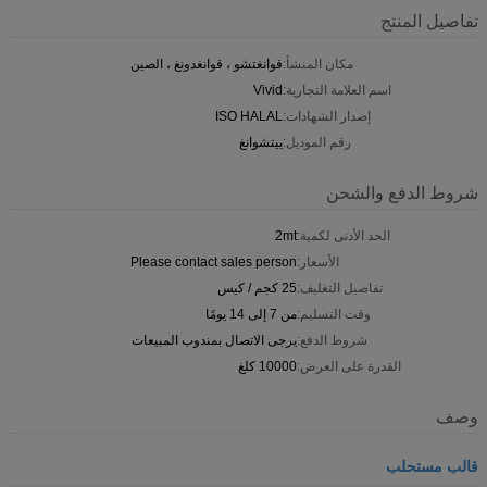
تفاصيل المنتج
مكان المنشأ:
قوانغتشو ، قوانغدونغ ، الصين
اسم العلامة التجارية:
Vivid
إصدار الشهادات:
ISO HALAL
رقم الموديل:
ييتشوانغ
شروط الدفع والشحن
الحد الأدنى لكمية:
2mt
الأسعار:
Please contact sales person
تفاصيل التغليف:
25 كجم / كيس
وقت التسليم:
من 7 إلى 14 يومًا
شروط الدفع:
يرجى الاتصال بمندوب المبيعات
القدرة على العرض:
10000 كلغ
وصف
قالب مستحلب