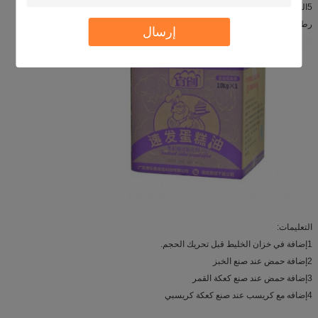
5الشعور بالفم الناعم
رطبة ومرونة وملونة في الفم
إرسال
التعليمات:
1إضافة في خزان الخليط قبل تحريك الحجم.
2إضافة حمض عند صنع الخبز
3إضافة حمض عند صنع كعكة القمر
4إضافه مع كريسب عند صنع كعكة كريسبي