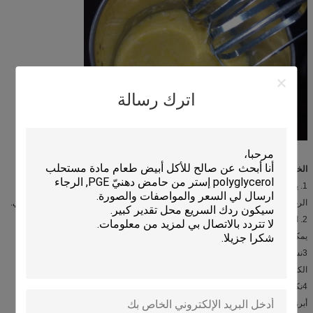
اترك رسالة
الخصائص:
1. يقلل من وقت الارتفاع
الرغوة مع غسل البيض في وقت قصير، خلط في 3-4 دقائق، 7-10 دقائق يمكن أن تنتهي.
2. اكبر حجم الارتفاع
يمكن أن يزيد الحجم بنسبة 10% إلى 20% بعد استخدام مستحلب الكعك SP.
3نسيج داخلي أكثر دقة
الكعكة لديها نسيج داخلي أكثر دقة وأكثر نكهة.
4نكهة عطرية غنية
أبرز طعم الكعكة