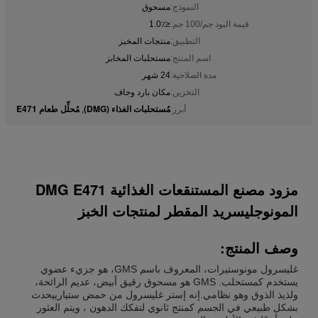
النموذج:
مسحوق
قيمة اليود جم/100 جم:
≤1.0٪
التطبيق:
منتجات المخبز
اسم المنتج:
مستحلبات المخابز
مدة الصلاحية:
24 شهر
التخزين:
مكان بارد وجاف
مُستحلبات الغذاء (DMG)
مُحلِّل طعام E471
أبرز:
,
مزود مصنع المستنقعات الغذائية DMG E471
المونوجليسريد المقطر لمنتجات الخبز
وصف المنتج:
غليسرول مونوستيرات، المعروف باسم GMS، هو جزيء عضوي
يستخدم كمستحلب. GMS هو مسحوق رقيق أبيض، عديم الرائحة،
ولذيذ الذوق وهو نظامي.إنه إستر غليسرول من حمض ستيارييحدث
بشكل طبيعي في الجسم كمنتج ثانوي لتفكك الدهون ، ويتم العثور