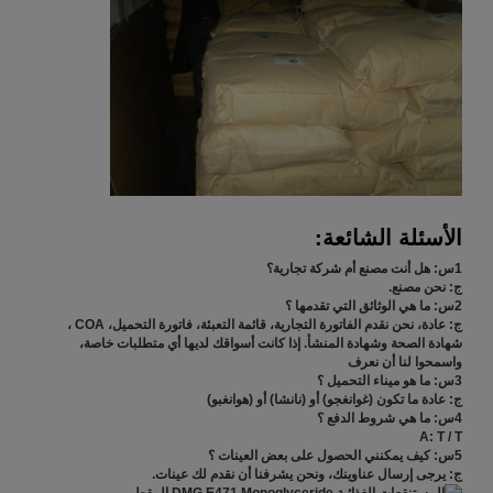
الأسئلة الشائعة:
1س: هل أنت مصنع أم شركة تجارية؟
ج: نحن مصنع.
2س: ما هي الوثائق التي تقدمها ؟
ج: عادة، نحن نقدم الفاتورة التجارية، قائمة التعبئة، فاتورة التحميل، COA ،
شهادة الصحة وشهادة المنشأ. إذا كانت أسواقك لديها أي متطلبات خاصة،
واسمحوا لنا أن نعرف
3س: ما هو ميناء التحميل ؟
ج: عادة ما تكون (غوانغجو) أو (نانشا) أو (هوانغبو)
4س: ما هي شروط الدفع ؟
A: T / T
5س: كيف يمكنني الحصول على بعض العينات ؟
ج: يرجى إرسال عناوينك، ونحن يشرفنا أن نقدم لك عينات.