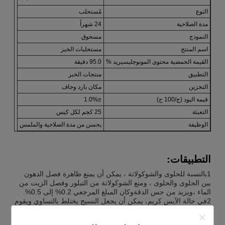
النوع
مُستحلب
مدة الصلاحية
24 شهراً
النموذج
مسحوق
اسم المنتج
مستحلبات الخبز
القيمة الحمضية محتوى المونوجليسيريد %
95.0 دقيقة
التطبيق
منتجات الخبز
التخزين
مكان بارد وجاف
قيمة اليود (ج/100 ج)
≤1.0%
التعبئة
25 كجم لكل كيس
الوظيفة
يحسن من مدة الصلاحية والملمس
التطبيقات:
1بالنسبة للحلوى والشوكولاتة ، يمكن أن يمنع ظاهرة فصل الدهون
بين الحلوى والحلوى ، ومنع الشوكولاتة من التبلور وفصل الزيت من
الماء ،ويزيد من حس الدقةوكان المبلغ المرجعي 0.2% إلى 0.5%.
2في حالة الآيس كريم، يمكن أن يجعل النسيج يختلط بالتساوي ويقوم
بتنظيم النشاط الدقيق والسلس والمتنفخ لتحسين الاحتفاظ بالشكل.
3بالنسبة للمارغرين ، يمكن أن يمنع فصل الزيت والماء والتصفيف