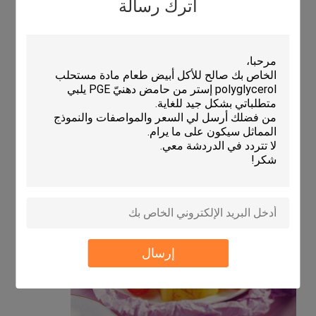
اترك رسالة
وتحسين نوعية المنتجات.
4. للمشروبات ، يمكن أن يزيد إضافة الدهون إلى المشروبات
البروتينية من استقرارها ، ويمنع طوفان الزيت وإغراق البروتين.
يمكن أيضًا استخدامه كمثبت في الجوهر المستحلب.
5بالنسبة للخبز، يمكن أن يحسن هيكل العجن، ومنع الخبز من
الشيخوخة، والخبز الخبز، والحجم والمرونة، وإطالة عمر الرف.
6- للمعجنات، في تركيبة مع المستنقعات الأخرى، كعامل رغوة
للمعجنات، وتشكيل مجمع مع البروتين، مما يؤدي إلى فيلم فقاعة
معتدلة التي تزيد من حجم الحلوى.
7بالنسبة للبسكويت، يمكن إضافة العجين أن يجعل الزيت يتناثر
بالتساوي في حالة المستحلبة، ومنع الزيت بفعالية من التسرب
وتحسين هشاشة البسكويت.
إرسال