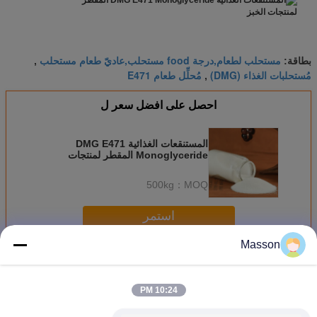
مستحلب لطعام,درجة food مستحلب,عاديّ طعام مستحلب
بطاقة:
,
مُستحلبات الغذاء (DMG)
مُحلِّل طعام E471
,
احصل على افضل سعر ل
المستنقعات الغذائية DMG E471
Monoglyceride المقطر لمنتجات
الخبز
500kg
MOQ：
استمر
Masson
مخبز مستحلب
أكثر
10:24 PM