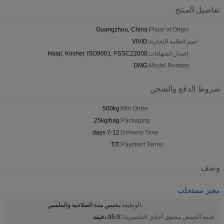
تفاصيل المنتج
Guangzhou, China
Place of Origin:
اسم العلامة التجارية:
VIVID
إصدار الشهادات:
Halal, Kosher, ISO9001, FSSC22000
DMG
Model Number:
شروط الدفع والشحن
500kg
Min Order:
25kg/bag
Packaging:
7-12 days
Delivery Time:
T/T
Payment Terms:
وصف
مخبز مستحلب
الوظيفة:
يحسن مدة الصلاحية والملمس
قيمة الحمض محتوى أحادي الجلسريد٪:
95.0 دقيقة