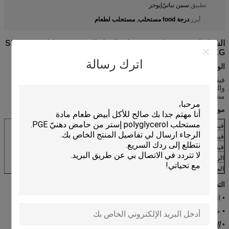
تطبيق:
سمن نباتيّ|يوجز
درجة food مستحلب
مستحلب لطعام
أبرز:
,
الشوكولاته سوربيتان تريستيرات الغذاء الصف مستحلبات SPAN65
25KG
اترك رسالة
الوصف
:
فيفيد سوربيتان تريستيرات (SPAN65) مصنوع من حامض دهني
والسوربيتول.
سبان 65 تفي بالمواصفات التي وضعها الاتحاد الأوروبي.
انها
مشمولة من قبل الاتحاد الأوروبي المشار إليه رقم E492.
مواصفات سوربيتان تريستيريت
قيمة الحمض (ملغ كوه / g)
≤15.0
قيمة الصابون (ملغ كوه / ز)
176-188
قيمة الهيدروكسيل (ملغ كوه / ز)
66-80 أو حسب الاقتضاء
الزرنيخ (كما، مغ / كغ)
≤3
المعادن الثقيلة (كما الرصاص، ملغ / كلغ)
≤1
التطبيقات:
• انها تستخدم في تقصير، الشوكولاته، انتشار، وهلم جرا.
• خاصة بالنسبة للدهون والزيوت التي نقطة انصهار هو 32 ℃ -34 ℃.
•
الجرعة
: