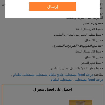
1) تقصير: 0.1٪ -0.3٪ من وزن الدهون والزيوت في 53 ℃ -63 ℃، جنبا إلى
إرسال
جنب مع مستحلب الأخرى.
2) الشوكولاته: 0.1٪ -0.3٪ من إجمالي الدهون، تذوب أسفل 53 ℃ مع
التحريك قبل التبريد والصب.
•
عند إجراء تقصير
• ضبط الكريستال النفط.
• ضبط مظهر السمن مثل لمعان، والملمس.
• تقليل الالتصاق.
•
عند صنع الشوكولاتة / الشوكولاته المنتشرة:
• ضبط الكريستال النفط.
• تقليل الالتصاق.
• ضبط تبلور السكر.
• ضبط مظهر الشوكولاته مثل لمعان، والملمس.
درجة food مستحلب,عاديّ طعام مستحلب,مستحلب لطعام
بطاقة:
,
درجة food مستحلب
مستحلب لطعام
,
احصل على افضل سعر ل