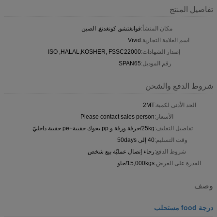
تفاصيل المنتج
مكان المنشأ:
قوانغتشو, كونغدنغ, الصين
اسم العلامة التجارية:
Vivid
إصدار الشهادات:
ISO ,HALAL,KOSHER, FSSC22000
رقم الموديل:
SPAN65
شروط الدفع والشحن
الحد الأدنى لكمية:
2MT
الأسعار:
Please contact sales person
تفاصيل التغليف:
25kg/حرفة ورقة و pp يحوك حقيبة+pe حقيبة داخليّ
وقت التسليم:
40 إلى 50days
شروط الدفع:
رجاء إتصال عمليّة بيع شخص
القدرة على العرض:
15,000kgs/حاو
وصف
درجة food مستحلب