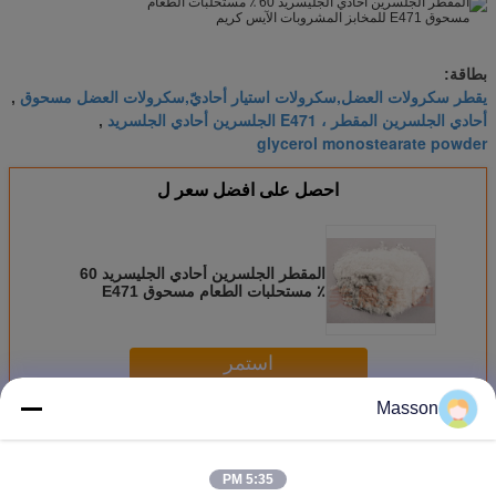
بطاقة:
يقطر سكرولات العضل,سكرولات استيار أحاديّ,سكرولات العضل مسحوق
,
أحادي الجلسرين المقطر ، E471 الجلسرين أحادي الجلسريد
,
glycerol monostearate powder
احصل على افضل سعر ل
المقطر الجلسرين أحادي الجليسريد 60
٪ مستحلبات الطعام مسحوق E471
للمخابز المشروبات الآيس كريم
استمر
Masson
سكرولات العضل
أكثر
5:35 PM