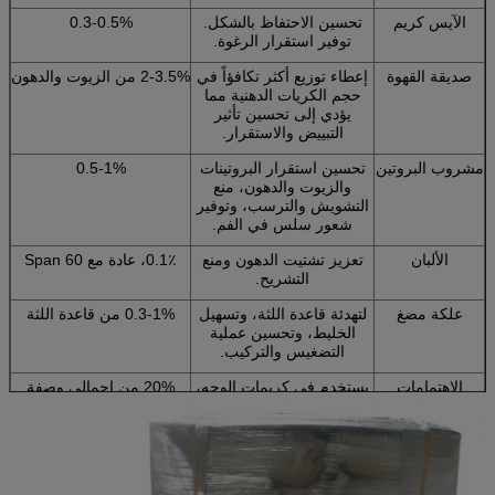
الآيس كريم
تحسين الاحتفاظ بالشكل.
0.3-0.5%
توفير استقرار الرغوة.
صديقة القهوة
إعطاء توزيع أكثر تكافؤاً في
2-3.5% من الزيوت والدهون
حجم الكريات الدهنية مما
يؤدي إلى تحسين تأثير
التبييض والاستقرار.
مشروب البروتين
تحسين استقرار البروتينات
0.5-1%
والزيوت والدهون، منع
التشويش والترسب، وتوفير
شعور سلس في الفم.
الألبان
تعزيز تشتيت الدهون ومنع
0.1٪، عادة مع Span 60
التشريح.
علكة مضغ
لتهدئة قاعدة اللثة، وتسهيل
0.3-1% من قاعدة اللثة
الخليط، وتحسين عملية
التضغيس والتركيب.
الاهتمامات
يستخدم في كريمات الوجه،
20% من إجمالي وصفة
الشخصية
ويعمل كعامل ترطيب
المستنشق