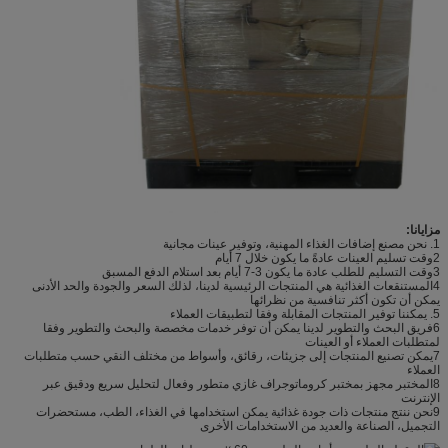
مزايانا:
1. نحن مصنع إضافات الغذاء المهنية، وتوفير عينات مجانية
2وقت تسليم العينات عادةً ما يكون خلال 7 أيام
3وقت التسليم للطلب عادة ما يكون 3-7 أيام بعد استلام الدفع المسبق
4المستنقعات الغذائية هي المنتجات الرئيسية لدينا، لذلك السعر والجودة والحد الأدنى
يمكن أن تكون أكثر تنافسية من نظرائها
5. يمكننا توفير المنتجات المقابلة وفقا لتطبيقات العملاء
6فريق البحث والتطوير لدينا يمكن أن توفر خدمات مخصصة والبحث والتطوير وفقا
لمتطلبات العملاء أو العينات
7يمكن تصنيع المنتجات إلى جزيئات، رقائق، وأسواط من مختلف النقي حسب متطلبات
العملاء
8المختبر مجهز بمختبر كروماتوجراف غازي متطور وفعال لتحليل سريع ودقيق عبر
الإنترنت
9نحن ننتج منتجات ذات جودة غذائية يمكن استخدامها في الغذاء، الطب، مستحضرات
التجميل، الصناعة والعديد من الاستخدامات الأخرى