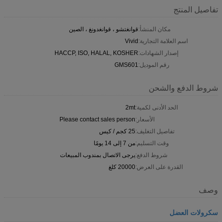
تفاصيل المنتج
مكان المنشأ:
قوانغتشو ، قوانغدونغ ، الصين
اسم العلامة التجارية:
Vivid
إصدار الشهادات:
HACCP, ISO, HALAL, KOSHER
رقم الموديل:
GMS601
شروط الدفع والشحن
الحد الأدنى لكمية:
2mt
الأسعار:
Please contact sales person
تفاصيل التغليف:
25 كجم / كيس
وقت التسليم:
من 7 إلى 14 يومًا
شروط الدفع:
يرجى الاتصال بمندوب المبيعات
القدرة على العرض:
20000 كلغ
وصف
سكرولات العضل