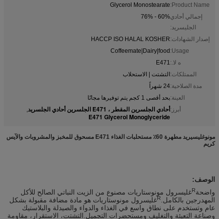
Glycerol Monostearate
Product Name:
إجمالي أحادي
60% - 76%
الجليسريد:
إصدار الشهادات:
HACCP ISO HALAL KOSHER
Coffeemate|Dairy|food
Usage:
ه لا.:
E471
الممتلكات:
التشتت | الاستحلاب
مدة الصلاحية:
24 شهراً
العينة:
بحد أقصى 1 كجم يتم توفيرها مجانًا
أحادي الجلسرين المقطر ، E471 الجلسرين أحادي الجلسريد
أبرز:
,
E471 Glycerol Monoglyceride
مونوغليسيريد مطهرة 60٪ مستحلبات الغذاء E471 مسحوق للمخبز والمشروبات والآيس
كريم
الوصف
:
R
واضحة
غليسرول مونوستاريات مصنوع من الزيت النباتي الصالح للأكل
R
المهدرجين بالكامل.
غليسرول مونوستاريات هو مادة مضافة مقبولة بشكل
عام وتستخدم على نطاق واسع في الغذاء والدواء والصيدلة والبلاستيك
وصناعة التعبئة والتغليف ومستحضرات التجميل.التشتت، الاستقرار، مقاومة