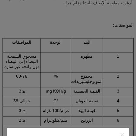
الرغوة، مقاومة الإيقاف للنشا وهلم جرا.
المواصفات
:
البند
الوحدة
المواصفات
1
مظهره
مسحوق الشمعية
البيضاء إلى البيضاء
دون رائحة غير سارة
2
مجموع
%
60-76
المونوجليسيريدات
3
القيمة الحمضية
mg KOH/g
≤ 3
4
نقطة الذوبان
°C
حوالي 58
5
قيمة اليود
غرام/100 غرام
≤ 3
6
الزرنيخ
ملم/كيلوغرام
≤ 2