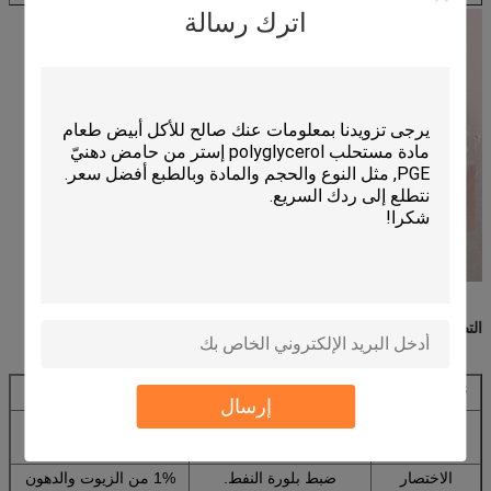
اترك رسالة
التطبيقات:
نطاق التطبيق
الوظيفة
الجرعة المقترحة
إرسال
المارغرين
يمنح التشتت المياه بشكل
1% من الزيوت والدهون
جيد ومستقر
الاختصار
ضبط بلورة النفط.
1% من الزيوت والدهون